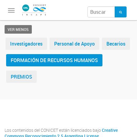
Toggle
navigation
VER MENOS
Investigadores
Personal de Apoyo
Becarios
FORMACIÓN DE RECURSOS HUMANOS
PREMIOS
INCAPE
INCAPE
Los contenidos del CONICET están licenciados bajo
Creative
Commons Reconocimiento 2.5 Argentina License