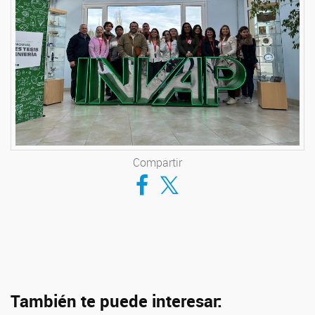
Compartir
Compartir en Facebook
Compartir en Twitter
También te puede interesar: